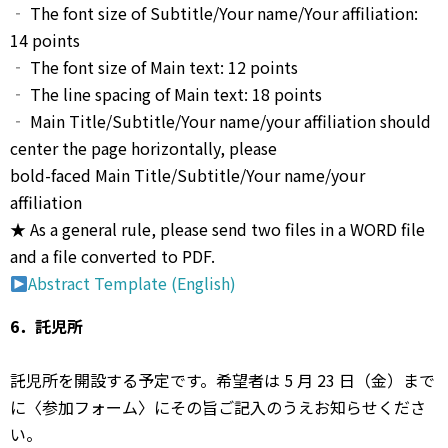
‐ The font size of Subtitle/Your name/Your affiliation:
14 points
‐ The font size of Main text: 12 points
‐ The line spacing of Main text: 18 points
‐ Main Title/Subtitle/Your name/your affiliation should
center the page horizontally, please
bold-faced Main Title/Subtitle/Your name/your
affiliation
★ As a general rule, please send two files in a WORD file
and a file converted to PDF.
Abstract Template (English)
6．託児所
託児所を開設する予定です。希望者は 5 ⽉ 23 ⽇（⾦）まで
に〈参加フォーム〉にその旨ご記⼊のうえお知らせくださ
い。