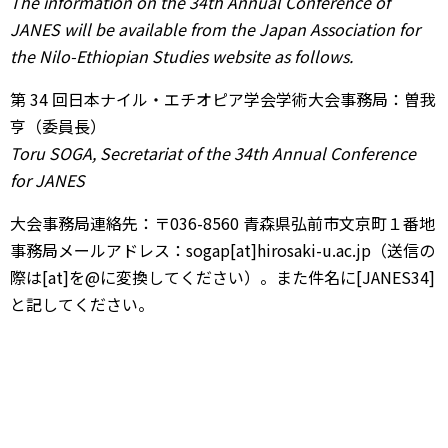
The information on the 34th Annual Conference of
JANES will be available from the Japan
Association for
the Nilo-Ethiopian Studies website as follows.
第 34 回⽇本ナイル・エチオピア学会学術⼤会事務局：曽我
亨（委員⻑）
Toru SOGA,
Secretariat of the 34th Annual Conference
for JANES
⼤会事務局連絡先：〒036-8560 ⻘森県弘前市⽂京町１番地
事務局メールアドレス：sogap[at]hirosaki-u.ac.jp（送信の
際は[at]を@に変換してください）。また件名に[JANES34]
と記してください。