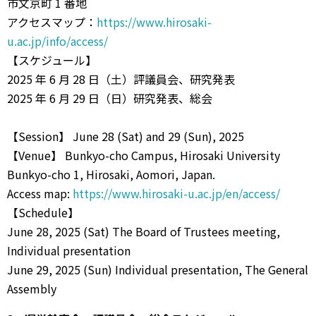
市⽂京町 1 番地
アクセスマップ：
https://www.hirosaki-
u.ac.jp/info/access/
【スケジュール】
2025 年 6 ⽉ 28 ⽇（⼟）評議員会、研究発表
2025 年 6 ⽉ 29 ⽇（⽇）研究発表、総会
【Session】 June 28 (Sat) and 29 (Sun), 2025
【Venue】 Bunkyo-cho Campus, Hirosaki University
Bunkyo-cho 1, Hirosaki, Aomori, Japan.
Access map:
https://www.hirosaki-u.ac.jp/en/access/
【Schedule】
June 28, 2025 (Sat) The Board of Trustees meeting,
Individual presentation
June 29, 2025 (Sun) Individual presentation, The General
Assembly