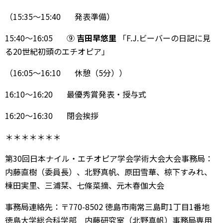
（15:35〜15:40 発表準備）
15:40〜16:05 ⑨
吉田早悠里
「F.J.ビーバーの日記に見
る20世紀初頭のエチオピア」
（16:05〜16:10 休憩（5分））
16:10〜16:20 最優秀賞発表・授与式
16:20〜16:30 閉会挨拶
＊＊＊＊＊＊＊
第30回日本ナイル・エチオピア学会学術大会大会事務局：
内藤直樹（委員長）、北野真帆、原田雪華、椋下すみれ、
棟田実里、三浦栞、七條菜摘、元木春伽大会
事務局連絡先：〒770-8502 徳島市南常三島町1丁目1番地
徳島大学総合科学部 内藤研究室（北野真帆）事務局専用