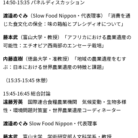
14:50-15:35 パネルディスカッション
渡邉めぐみ
（Slow Food Nippon・代表理事）「消費を通
じた食文化の保全：味の箱船とプレシディオについて」
藤本武
（富山大学・教授）「アフリカにおける農業遺産の
可能性：エチオピア西南部のエンセーテ栽培」
内藤直樹
（徳島大学・准教授）「地域の農業遺産をむす
ぶ：日本における世界農業遺産の特徴と課題」
（15:35-15:45 休憩）
15:45-16:45 総合討論
遠藤芳英
国際連合食糧農業機関 気候変動・生物多様
性・環境問題対策室・世界農業遺産コーディネーター
渡邉めぐみ
Slow Food Nippon・代表理事
藤本武
富山大学 学術研究部人文科学系・教授