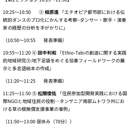
10:25〜10:50 ③
相原進
「エチオピア都市部における伝
統的ダンスのプロ化にかんする考察−ダンサー・歌手・演奏
家の経歴の分析を手がかりに」
（10:50〜10:55 発表準備）
10:55〜11:20 ④
田中利和
「Ethio-Tabiの創造に関する実践
的地域研究⑤:地下足袋をめぐる協奏フィールドワークの展
示と多言語絵本の作成」
（11:20〜11:25 発表準備）
11:25〜11:50 ⑤
松隈俊佑
「住民参加型開発実践における国
際NGOと地域住民の役割—タンザニア南部ムトワラ州にお
ける草の根無償支援事業の事例」
（11:50〜13:00 昼休み（70分））