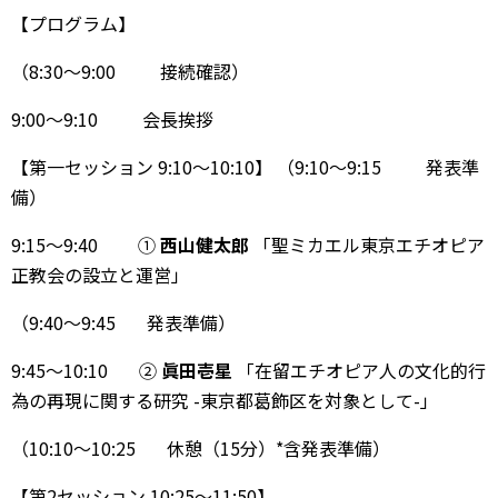
【プログラム】
（8:30〜9:00 接続確認）
9:00〜9:10 会長挨拶
【第一セッション 9:10〜10:10】 （9:10〜9:15 発表準
備）
9:15〜9:40 ①
西山健太郎
「聖ミカエル東京エチオピア
正教会の設立と運営」
（9:40〜9:45 発表準備）
9:45〜10:10 ②
眞田壱星
「在留エチオピア人の文化的行
為の再現に関する研究 -東京都葛飾区を対象として-」
（10:10〜10:25 休憩（15分）*含発表準備）
【第2セッション 10:25〜11:50】