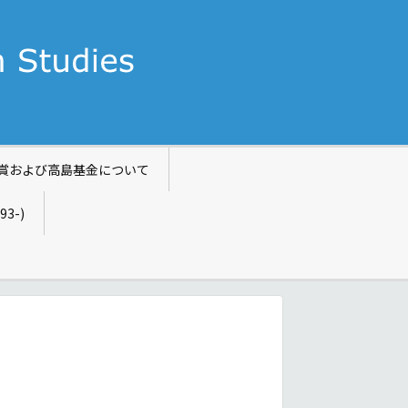
賞および高島基金について
993-)