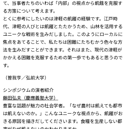
て、当事者たちのいわば「内部」の視点から飢餓を克服す
る方策について考えます。
とくに参考にしたいのは津軽の飢饉の経験です。江戸時
代、津軽の人びとは飢饉とたたかうため、山林を活用する
ユニークな戦術を生みだしました。このようにローカルに
焦点をあてることで、私たちは困難にたちむかう色々な方
法を生みだすことができます。それはまた、現代の津軽が
かかえる困難を克服するための第一歩でもあると思うので
す。
（曽我亨／弘前大学）
シンポジウムの演者紹介
藤田弘夫（慶應義塾大学）
豊富な話題が魅力の社会学者。「なぜ農村は飢えても都市
は飢えないのか。」こんなユニークな視点から、飢饉がお
きる原因を描きだしてくださいます。食糧を生産しない都
市がなぜ飢えないのかわかりますか。