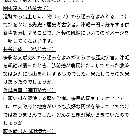
関根達人（弘前大学）
遺跡から出土した、物（モノ）から過去をよみとることに
情熱をかける先史・歴史考古学者。津軽一円に分布する供
養塔を分析することで、津軽の飢饉についてのイメージを
一新してくださいます。
長谷川成一（弘前大学）
多彩な文献史料から過去をよみがえらせる歴史学者。津軽
を飢饉が襲ったとき、弘前藩が農民にたいしてとった救済
策は意外にも山を利用するものでした。果たしてその効果
はあったのでしょうか。
眞城百華（津田塾大学）
口頭史料を駆使する歴史学者。多民族国家エチオピアで
は、中央政府と地方がいつも良好な関係を築いていたわけ
ではありませんでした。どんなとき飢饉がおきていたので
しょうか。
藤本武（人間環境大学）