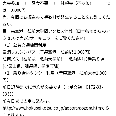
大会参加 ＋ 昼食不要 ＋ 懇親会（不参加） で
は 3,000円
尚、今回のお振込みで手数料が発生することをお許しくだ
さい。
■青森空港—弘前大学間アクセス情報（日本各地からのア
クセスは第2次サーキュラーをご覧ください）
（1）公共交通機関利用
空港リムジンバス（青森空港—弘前駅 1,000円）
弘南バス（弘前駅—弘前大学前）：弘前駅前3番乗り場
[小栗山線、狼森線、学園町線]
（2）乗り合いタクシー利用（青森空港—弘前大学1,800
円）
前日17時までに予約が必要です（北星交通：0172-33-
3333）
前々日までの申し込みは、
http://www.hokuseikotsu.co.jp/aozora/aozora.htmから
もできます。