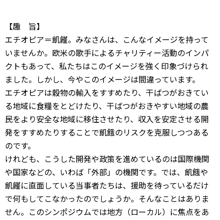
【趣 旨】
エチオピア＝飢饉。みなさんは、こんなイメージを持って
いませんか。欧米の歌手によるチャリティー活動のインパ
クトもあって、私たちはこのイメージを強く印象づけられ
ました。しかし、今やこのイメージは間違っています。
エチオピアは穀物の輸入をすすめたり、干ばつがおきてい
る地域に食糧をとどけたり、干ばつがおきやすい地域の農
民をより安全な地域に移住させたり、収入を安定させる開
発をすすめたりすることで飢餓のリスクを克服しつつある
のです。
けれども、こうした開発や政策を進めているのは国際機関
や国家などの、いわば「外部」の機関です。では、飢餓や
飢饉に直面している当事者たちは、援助を待っているだけ
で何もしてこなかったのでしょうか。そんなことはありま
せん。このシンポジウムでは地方（ローカル）に焦点をあ