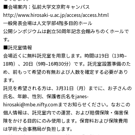
■会場案内：弘前大学文京町キャンパス
http://www.hirosaki-u.ac.jp/access/access.html
一般発表会場は人文学部4階多目的ホール
公開シンポジウムは創立50周年記念会館みちのくホールで
す。
■託児室情報
会場近くに無料託児室を用意します。時間は19日（13時–
18時）、20日（9時–16時30分）です。託児室設置準備のた
め、前もって希望の有無および人数を確定する必要があり
ます。
託児を希望される方は、3月31日（月）までに、お子さんの
氏名、年齢、性別、保護者氏名をjanes-
hirosaki@mbe.nifty.comまでお知らせください。なおこの
個人情報は、託児室内での運営、および賠償保険・傷害保
険をかける目的にのみ使用します。保育料および保険費用
は学術大会事務局が負担します。