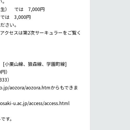
い。
） では 7,000円
 3,000円
ください。
アクセスは第2次サーキュラーをご覧く
[小栗山線、狼森線、学園町線]
0円）
333）
.jp/aozora/aozora.htmからもできま
.ac.jp/access/access.html
ルです。