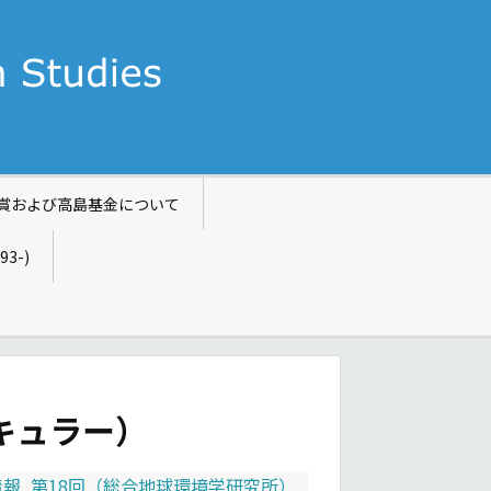
賞および高島基金について
993-)
キュラー）
情報
,
第18回（総合地球環境学研究所）