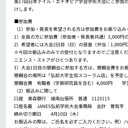
第17回日本ナイル・エチオピア学会学術大会にご参加
けします。
■参加費
（1）参加・発表を希望される方は参加費をお振り込み
1）全員の方に参加費（参加者・発表者共通）3,000
2）希望者には大会2日目（日）の昼食（弁当：1,000
※今回の振込みのみでの受付となりますのでご注意くだ
ニエンス・ストアがひとつあります。
3）大会1日目の懇親会に参加する方は、懇親会費をお
懇親会の場所は「弘前大学生協スコーラム店」を予定し
懇親会費 有職者（学振研究員を含む）4,000円 学生
（2）振込みに関して
口座 青森銀行 城南出張所 普通 1123115
口座名義 JANES弘前学術大会事務局 会計 曽我亨
締め切り期日 4月10日（木）
お振込みの際は、ご氏名を必ずご入力ください。例）