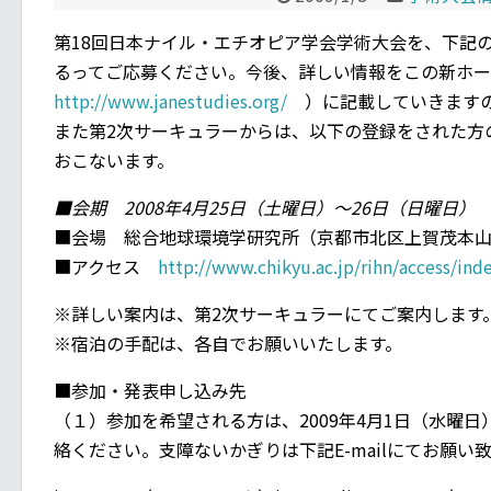
第18回日本ナイル・エチオピア学会学術大会を、下記
るってご応募ください。今後、詳しい情報をこの新ホ
http://www.janestudies.org/
）に記載していきますの
また第2次サーキュラーからは、以下の登録をされた方のみ
おこないます。
■会期 2008年4月25日（土曜日）〜26日（日曜日）
■会場 総合地球環境学研究所（京都市北区上賀茂本山4
■アクセス
http://www.chikyu.ac.jp/rihn/access/ind
※詳しい案内は、第2次サーキュラーにてご案内します
※宿泊の手配は、各自でお願いいたします。
■参加・発表申し込み先
（１）参加を希望される方は、2009年4月1日（水曜
絡ください。支障ないかぎりは下記E-mailにてお願い