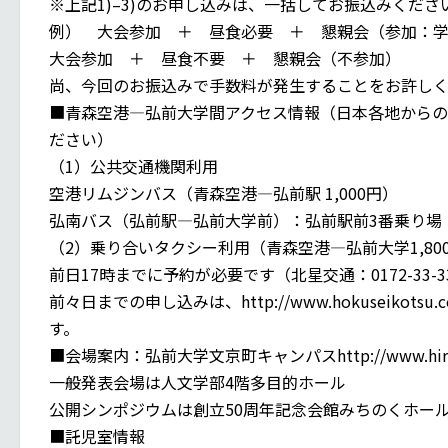
※上記1)–3)のお申し込みは、一括してお振込みくださ
例） 大会参加 ＋ 昼食必要 ＋ 懇親会（参加：学生
大会参加 ＋ 昼食不要 ＋ 懇親会（不参加） では
尚、今回のお振込みで手数料が発生することをお許し
■青森空港—弘前大学間アクセス情報（日本各地からの
ださい）
（1）公共交通機関利用
空港リムジンバス（青森空港—弘前駅 1,000円）
弘南バス（弘前駅—弘前大学前）：弘前駅前3番乗り場 
（2）乗り合いタクシー利用（青森空港—弘前大学1,80
前日17時までに予約が必要です（北星交通：0172-33-3
前々日までの申し込みは、http://www.hokuseikotsu.co
す。
■会場案内：弘前大学文京町キャンパスhttp://www.hirosaki-u
一般発表会場は人文学部4階多目的ホール
公開シンポジウムは創立50周年記念会館みちのくホー
■託児室情報