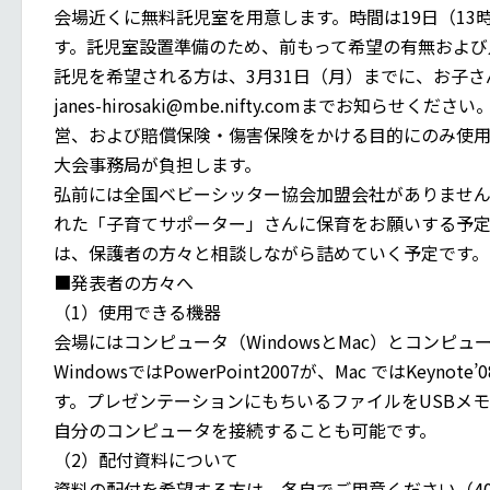
会場近くに無料託児室を用意します。時間は19日（13時–
す。託児室設置準備のため、前もって希望の有無および
託児を希望される方は、3月31日（月）までに、お子
janes-hirosaki@mbe.nifty.comまでお知ら
営、および賠償保険・傷害保険をかける目的にのみ使用
大会事務局が負担します。
弘前には全国ベビーシッター協会加盟会社がありませ
れた「子育てサポーター」さんに保育をお願いする予定
は、保護者の方々と相談しながら詰めていく予定です。
■発表者の方々へ
（1）使用できる機器
会場にはコンピュータ（WindowsとMac）とコンピ
WindowsではPowerPoint2007が、Mac ではKeynot
す。プレゼンテーションにもちいるファイルをUSBメ
自分のコンピュータを接続することも可能です。
（2）配付資料について
資料の配付を希望する方は、各自でご用意ください（4